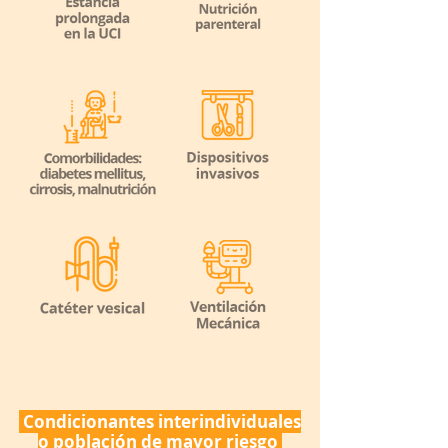
Condicionantes interindividuales
o población de mayor riesgo