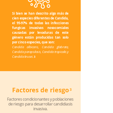
Si bien se han descrito algo más de
cien especies diferentes de Candida,
el 95-97% de todas las infecciones
fungicas invasivas nosocomiales
causadas por levaduras de este
género están producidas tan solo
por cinco especies, que son:
Candida albicans, Candida glabrata,
Candida parapsilosis, Candida tropicalis y
Candida krusei.
3
Factores de riesgo
3
Factores condicionantes y poblaciones
de riesgo para desarrollar candidiasis
invasiva.