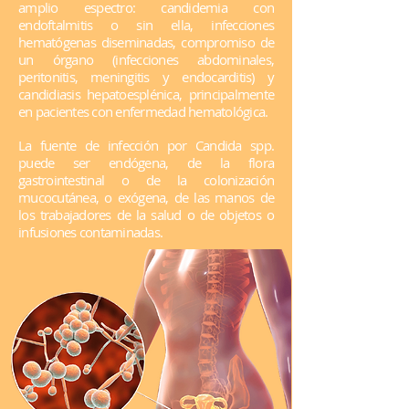
amplio espectro: candidemia con
endoftalmitis o sin ella, infecciones
hematógenas diseminadas, compromiso de
un órgano (infecciones abdominales,
peritonitis, meningitis y endocarditis) y
candidiasis hepatoesplénica, principalmente
en pacientes con enfermedad hematológica.
La fuente de infección por Candida spp.
puede ser endógena, de la flora
gastrointestinal o de la colonización
mucocutánea, o exógena, de las manos de
los trabajadores de la salud o de objetos o
infusiones contaminadas.