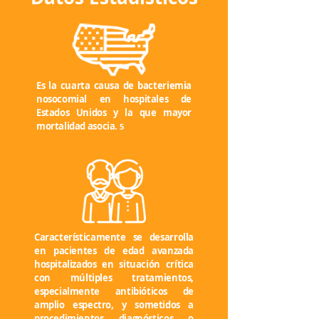
Es la cuarta causa de bacteriemia
nosocomial en hospitales de
Estados Unidos y la que mayor
mortalidad asocia.
5
Característicamente se desarrolla
en pacientes de edad avanzada
hospitalizados en situación crítica
con múltiples tratamientos,
especialmente antibióticos de
amplio espectro, y sometidos a
procedimientos diagnósticos o