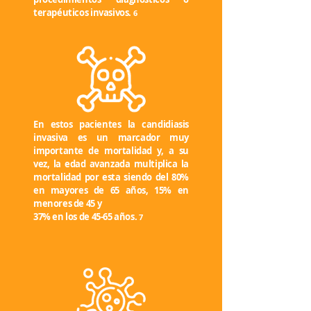
terapéuticos invasivos.
6
En estos pacientes la candidiasis
invasiva es un marcador muy
importante de mortalidad y, a su
vez, la edad avanzada multiplica la
mortalidad por esta siendo del 80%
en mayores de 65 años, 15% en
menores de 45 y
37% en los de 45-65 años.
7