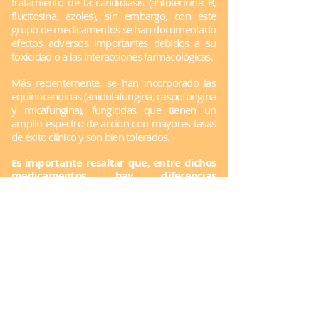
tratamiento de la candidiasis (anfotericina B,
flucitosina, azoles), sin embargo, con este
grupo de medicamentos se han documentado
efectos adversos importantes debidos a su
toxicidad o a las interacciones farmacológicas.
Más recientemente, se han incorporado las
equinocandinas (anidulafungina, caspofungina
y micafungina), fungicidas que tienen un
amplio espectro de acción con mayores tasas
de éxito clínico y son bien tolerados.
Es importante resaltar que, entre dichos
medicamentos, hay diferencias
importantes en el perfil de uso clínico,
derivadas de sus características
farmacocinéticas particulares.