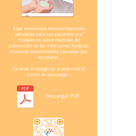
Aquí encontrará recomendaciones
pensadas para sus pacientes y/o
cuidadores sobre medidas de
prevención de las infecciones fúngicas
invasivas nosocomiales causadas por
levaduras.
Escanee el código Qr o dele click al
botón de descargar.
Descargar PDF.